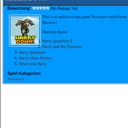
Bewertung:
(No Ratings Yet)
This is an endless excape game.You need control Harr
Machine!
Ähnliche Spiele:
Harry Quantum 2
Harry and the Squares
Harry Quantum
Harry Likes Plums
What now Harry
Spiel Kategorien
Adventure