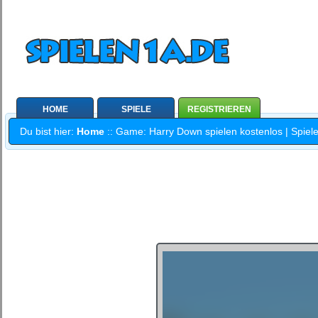
HOME
SPIELE
REGISTRIEREN
Du bist hier:
Home
:: Game: Harry Down spielen kostenlos | Spiele