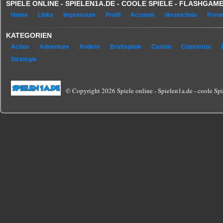
SPIELE ONLINE - SPIELEN1A.DE - COOLE SPIELE - FLASHGA
Home
Links
Impressum
Profil
Account
Verzeichnis
Freu
KATEGORIEN
Action
Adventure
Andere
Brettspiele
Casino
Customize
Strategie
© Copyright 2026 Spiele online - Spielen1a.de - coole Spie