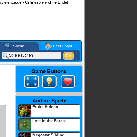
pielen1a.de - Onlinespiele ohne Ende!
Suche
User Login
Go
s
Game Buttons
Andere Spiele
Fruits Hidden ..
Lost in the Forest ..
Megastar Sliding