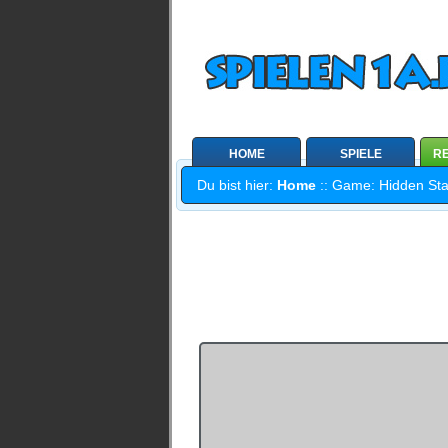
HOME
SPIELE
RE
Du bist hier:
Home
:: Game: Hidden Star