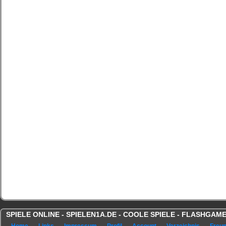
SPIELE ONLINE - SPIELEN1A.DE - COOLE SPIELE - FLASHGA