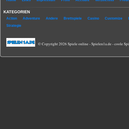
Home
Links
Impressum
Profil
Account
Verzeichnis
Freu
KATEGORIEN
Action
Adventure
Andere
Brettspiele
Casino
Customize
Strategie
© Copyright 2026 Spiele online - Spielen1a.de - coole Spie