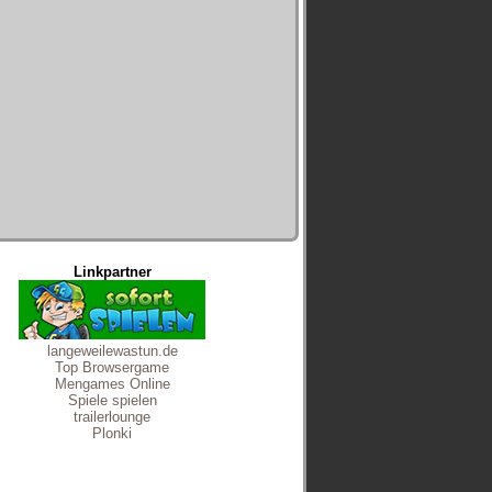
Linkpartner
langeweilewastun.de
Top Browsergame
Mengames Online
Spiele spielen
trailerlounge
Plonki