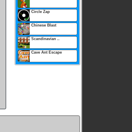
Circle Zap
Chinese Blast
Scandinavian ..
Cave Ant Escape