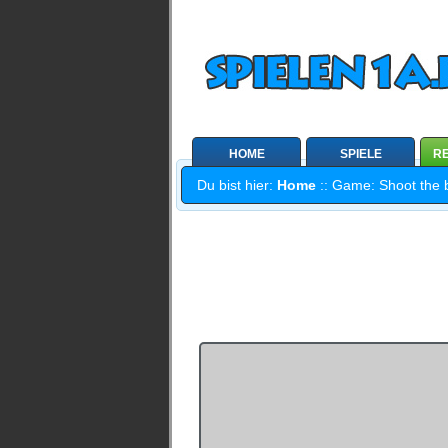
HOME
SPIELE
RE
Du bist hier:
Home
:: Game: Shoot the b