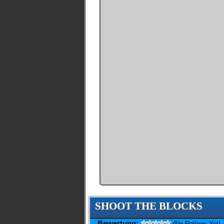
SHOOT THE BLOCKS
Bewertung:
(No Ratings Yet)