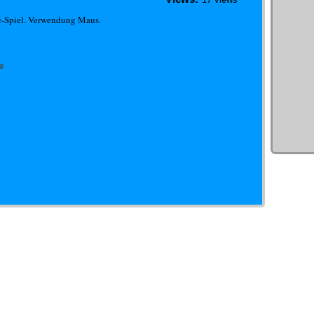
e-Spiel. Verwendung Maus.
e