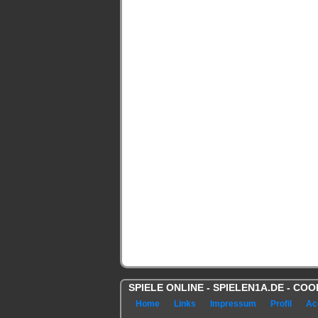
SPIELE ONLINE - SPIELEN1A.DE - C
Home
Links
Impressum
Profil
Ac