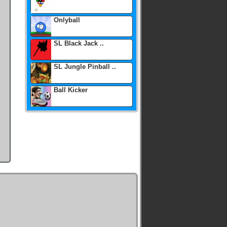
Onlyball
SL Black Jack ..
SL Jungle Pinball ..
Ball Kicker