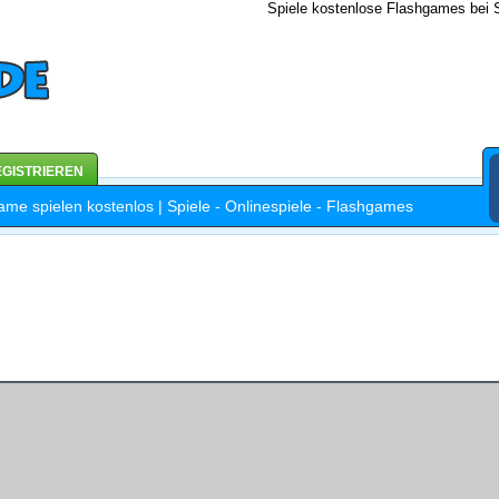
Spiele kostenlose Flashgames bei S
GISTRIEREN
me spielen kostenlos | Spiele - Onlinespiele - Flashgames