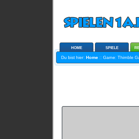
HOME
SPIELE
RE
Du bist hier:
Home
:: Game: Thimble Ga