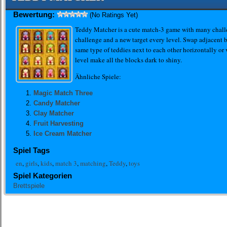
Bewertung:
(No Ratings Yet)
Teddy Matcher is a cute match-3 game with many challe
challenge and a new target every level. Swap adjacent b
same type of teddies next to each other horizontally or 
level make all the blocks dark to shiny.
Ähnliche Spiele:
Magic Match Three
Candy Matcher
Clay Matcher
Fruit Harvesting
Ice Cream Matcher
Spiel Tags
en
,
girls
,
kids
,
match 3
,
matching
,
Teddy
,
toys
Spiel Kategorien
Brettspiele