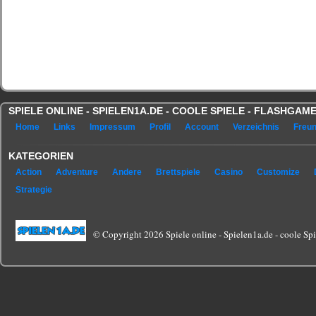
SPIELE ONLINE - SPIELEN1A.DE - COOLE SPIELE - FLASHGA
Home
Links
Impressum
Profil
Account
Verzeichnis
Freu
KATEGORIEN
Action
Adventure
Andere
Brettspiele
Casino
Customize
Strategie
© Copyright 2026 Spiele online - Spielen1a.de - coole Spie