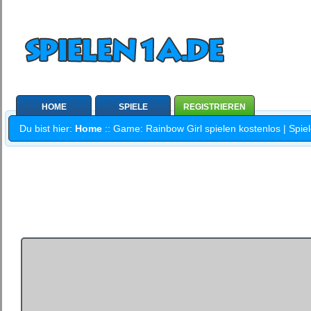
HOME
SPIELE
REGISTRIEREN
Du bist hier:
Home
:: Game: Rainbow Girl spielen kostenlos | Spie