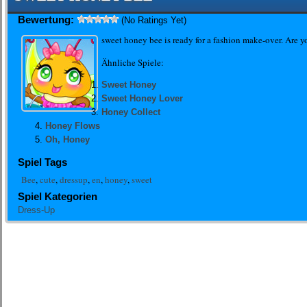
Bewertung:
(No Ratings Yet)
sweet honey bee is ready for a fashion make-over. Are y
Ähnliche Spiele:
Sweet Honey
Sweet Honey Lover
Honey Collect
Honey Flows
Oh, Honey
Spiel Tags
Bee
,
cute
,
dressup
,
en
,
honey
,
sweet
Spiel Kategorien
Dress-Up