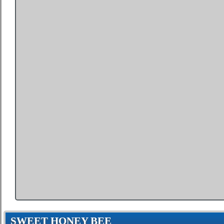
SWEET HONEY BEE