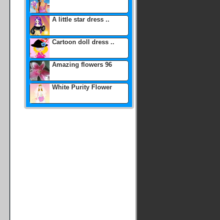
A little star dress ..
Cartoon doll dress ..
Amazing flowers 96
White Purity Flower