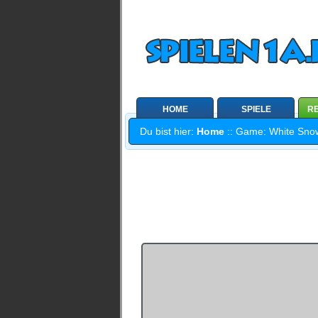
HOME
SPIELE
RE
Du bist hier:
Home
:: Game: White Snow 