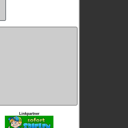
Linkpartner