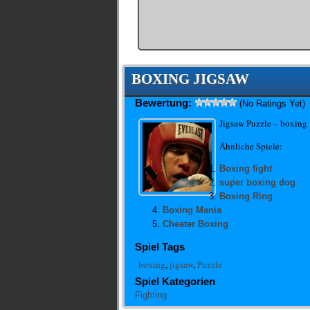
BOXING JIGSAW
Bewertung:
(No Ratings Yet)
Jigsaw Puzzle – boxing
Ähnliche Spiele:
Boxing fight
super boxing dog
Boxing Ring
Boxing Mania
Cheater Boxing
Spiel Tags
boxing
,
jigsaw
,
Puzzle
Spiel Kategorien
Fighting