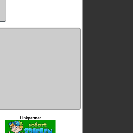
Linkpartner