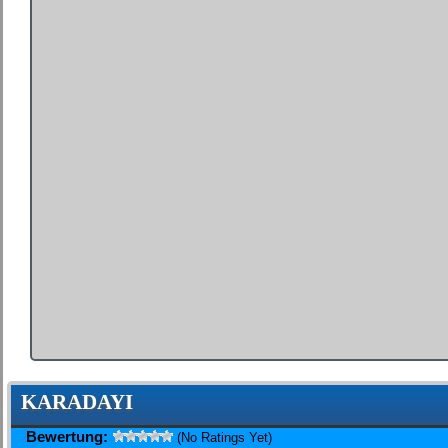
KARADAYI
Bewertung:
(No Ratings Yet)