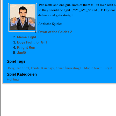
Two mafia and one girl. Both of them fall in love with o
so they should be fight. „W“, „A“, „S“ and „D“ keys f
defence and gain streight.
Ähnliche Spiele:
Dawn of the Celebs 2
Meme Fight
Boys Fight for Girl
Knight Run
Jue决
Spiel Tags
Bergüzar Korel
,
Feride
,
Karadayı
,
Kenan İmirzalıoğlu
,
Mahir
,
Nazif
,
Turgut
Spiel Kategorien
Fighting