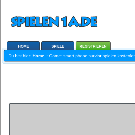
HOME
SPIELE
REGISTRIEREN
Du bist hier:
Home
:: Game: smart phone survior spielen kostenlos