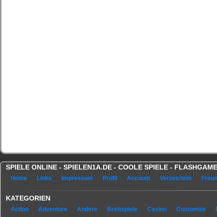
SPIELE ONLINE - SPIELEN1A.DE - COOLE SPIELE - FLASHGA
Home
Links
Impressum
Profil
Account
Verzeichnis
Freu
KATEGORIEN
Action
Adventure
Andere
Brettspiele
Casino
Customize