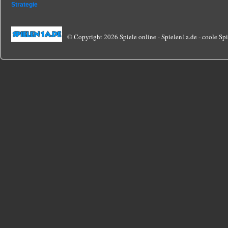
Strategie
© Copyright 2026 Spiele online - Spielen1a.de - coole Spie