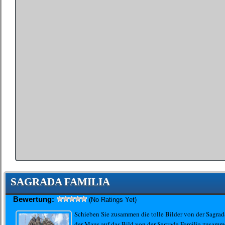
SAGRADA FAMILIA
Bewertung:
(No Ratings Yet)
Schieben Sie zusammen die tolle Bilder von der Sagra
der Maus auf das Bild von der Sagrada Familia zusamm