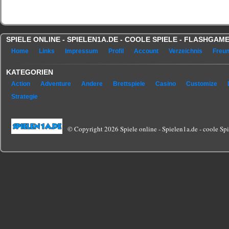
SPIELE ONLINE - SPIELEN1A.DE - COOLE SPIELE - FLASHGA
Home
Links
Impressum
Profil
Account
Verzeichnis
Freu
KATEGORIEN
Action
Adventure
Andere
Brettspiele
Casino
Customize
Strategie
© Copyright 2026 Spiele online - Spielen1a.de - coole Spie