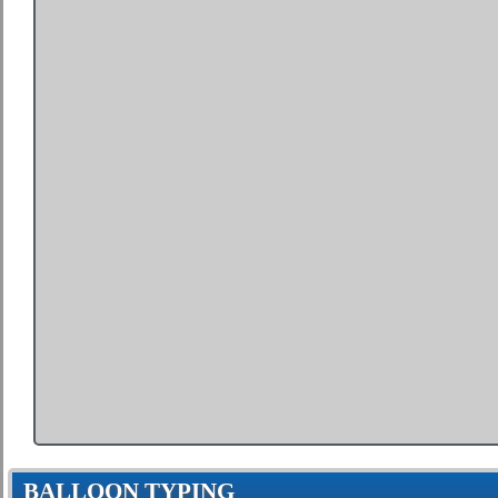
BALLOON TYPING