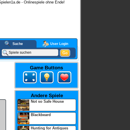
pielen1a.de - Onlinespiele ohne Ende!
Suche
User Login
Go
Game Buttons
Andere Spiele
Not so Safe House
Blackbeard
Hunting for Antiques