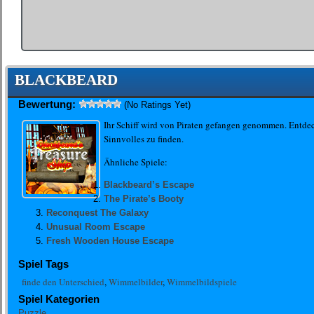
BLACKBEARD
Bewertung:
(No Ratings Yet)
Ihr Schiff wird von Piraten gefangen genommen. Entde
Sinnvolles zu finden.
Ähnliche Spiele:
Blackbeard’s Escape
The Pirate’s Booty
Reconquest The Galaxy
Unusual Room Escape
Fresh Wooden House Escape
Spiel Tags
finde den Unterschied
,
Wimmelbilder
,
Wimmelbildspiele
Spiel Kategorien
Puzzle