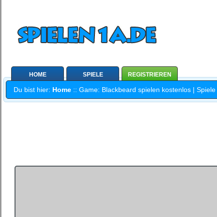
HOME
SPIELE
REGISTRIEREN
Du bist hier:
Home
:: Game: Blackbeard spielen kostenlos | Spiele