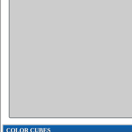
COLOR CUBES