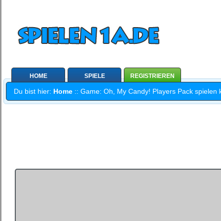
HOME
SPIELE
REGISTRIEREN
Du bist hier:
Home
:: Game: Oh, My Candy! Players Pack spielen k