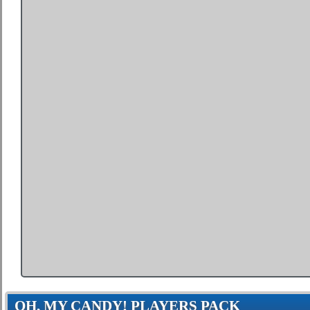
OH, MY CANDY! PLAYERS PACK