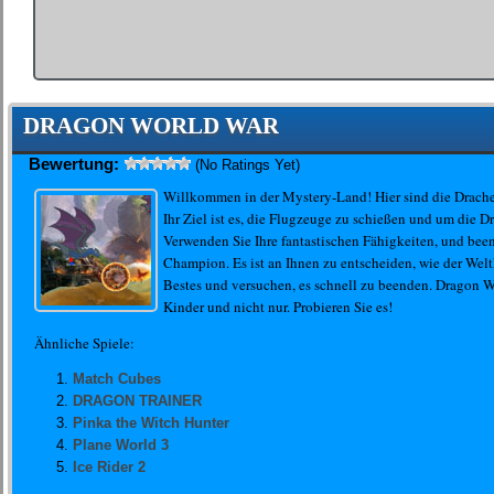
DRAGON WORLD WAR
Bewertung:
(No Ratings Yet)
Willkommen in der Mystery-Land! Hier sind die Drach
Ihr Ziel ist es, die Flugzeuge zu schießen und um die 
Verwenden Sie Ihre fantastischen Fähigkeiten, und bee
Champion. Es ist an Ihnen zu entscheiden, wie der Welt
Bestes und versuchen, es schnell zu beenden. Dragon Wor
Kinder und nicht nur. Probieren Sie es!
Ähnliche Spiele:
Match Cubes
DRAGON TRAINER
Pinka the Witch Hunter
Plane World 3
Ice Rider 2