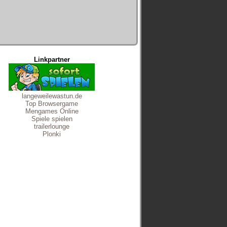
Linkpartner
langeweilewastun.de
Top Browsergame
Mengames Online
Spiele spielen
trailerlounge
Plonki