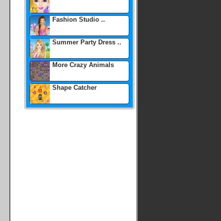
Fashion Studio ..
Summer Party Dress ..
More Crazy Animals
Shape Catcher