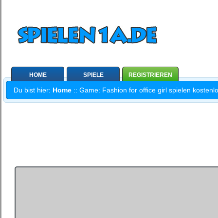
HOME
SPIELE
REGISTRIEREN
Du bist hier:
Home
:: Game: Fashion for office girl spielen kostenl