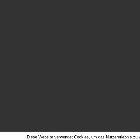
Diese Website verwendet Cookies, um das Nutzererlebnis zu ve