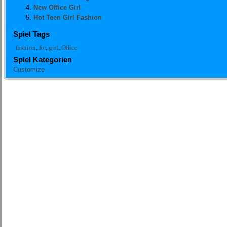
New Office Girl
Hot Teen Girl Fashion
Spiel Tags
fashion
,
for
,
girl
,
Office
Spiel Kategorien
Customize