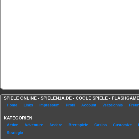
SPIELE ONLINE - SPIELEN1A.DE - COOLE SPIELE - FLASHGA
Home
Links
Impressum
Profil
Account
Verzeichnis
Freu
KATEGORIEN
Action
Adventure
Andere
Brettspiele
Casino
Customize
Strategie