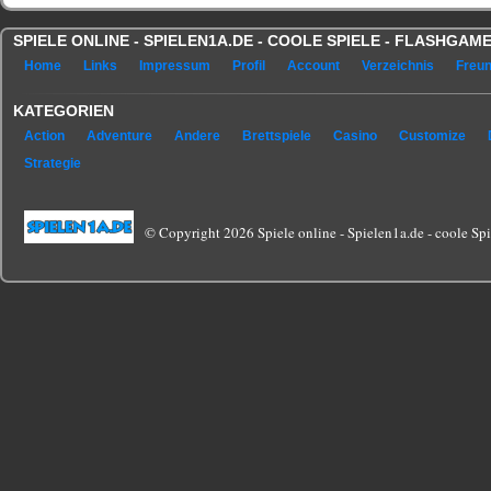
SPIELE ONLINE - SPIELEN1A.DE - COOLE SPIELE - FLASHGA
Home
Links
Impressum
Profil
Account
Verzeichnis
Freu
KATEGORIEN
Action
Adventure
Andere
Brettspiele
Casino
Customize
Strategie
© Copyright 2026 Spiele online - Spielen1a.de - coole Spie