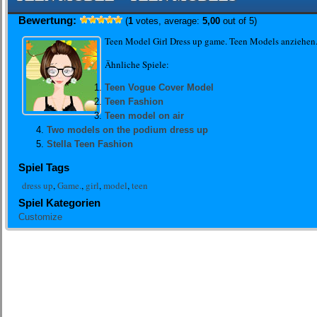
Bewertung:
(
1
votes, average:
5,00
out of 5)
Teen Model Girl Dress up game. Teen Models anziehen
Ähnliche Spiele:
Teen Vogue Cover Model
Teen Fashion
Teen model on air
Two models on the podium dress up
Stella Teen Fashion
Spiel Tags
dress up
,
Game.
,
girl
,
model
,
teen
Spiel Kategorien
Customize