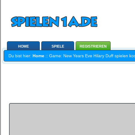
HOME
SPIELE
REGISTRIEREN
Du bist hier:
Home
:: Game: New Years Eve Hilary Duff spielen kos