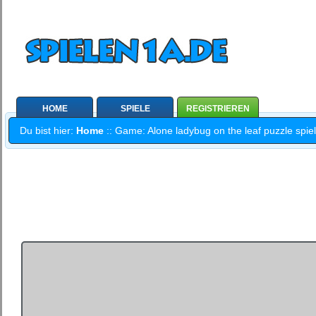
HOME
SPIELE
REGISTRIEREN
Du bist hier:
Home
:: Game: Alone ladybug on the leaf puzzle spiel