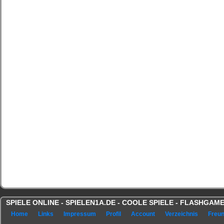
SPIELE ONLINE - SPIELEN1A.DE - COOLE SPIELE - FLASHGA
Home
Links
Impressum
Profil
Account
Verzeichnis
Freu