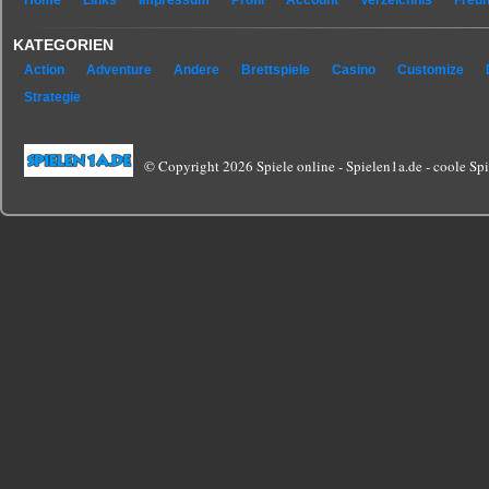
Home
Links
Impressum
Profil
Account
Verzeichnis
Freu
KATEGORIEN
Action
Adventure
Andere
Brettspiele
Casino
Customize
Strategie
© Copyright 2026 Spiele online - Spielen1a.de - coole Spie