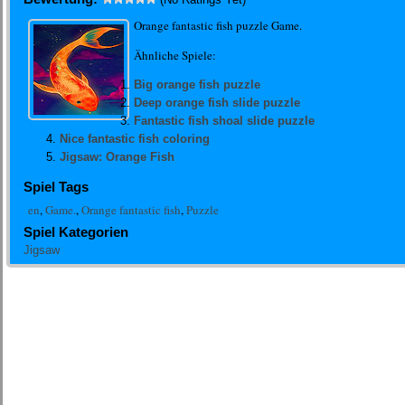
Orange fantastic fish puzzle Game.
Ähnliche Spiele:
Big orange fish puzzle
Deep orange fish slide puzzle
Fantastic fish shoal slide puzzle
Nice fantastic fish coloring
Jigsaw: Orange Fish
Spiel Tags
en
,
Game.
,
Orange fantastic fish
,
Puzzle
Spiel Kategorien
Jigsaw