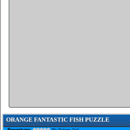
ORANGE FANTASTIC FISH PUZZLE
Bewertung:
(No Ratings Yet)