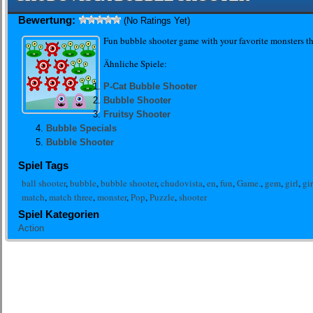
Bewertung:
(No Ratings Yet)
Fun bubble shooter game with your favorite monsters t
Ähnliche Spiele:
P-Cat Bubble Shooter
Bubble Shooter
Fruitsy Shooter
Bubble Specials
Bubble Shooter
Spiel Tags
ball shooter
,
bubble
,
bubble shooter
,
chudovista
,
en
,
fun
,
Game.
,
gem
,
girl
,
gi
match
,
match three
,
monster
,
Pop
,
Puzzle
,
shooter
Spiel Kategorien
Action