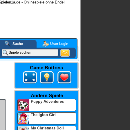
pielen1a.de - Onlinespiele ohne Ende!
Suche
User Login
Go
Game Buttons
Andere Spiele
Puppy Adventures
The Igloo Girl
My Christmas Doll