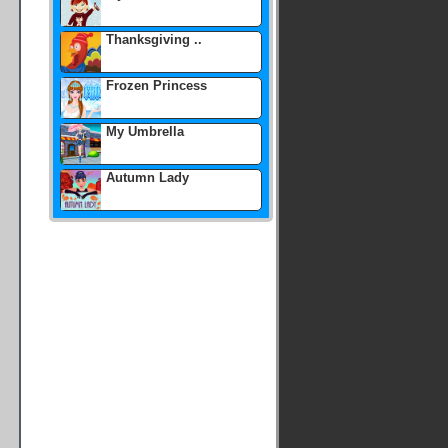
Thanksgiving ..
Frozen Princess
My Umbrella
Autumn Lady