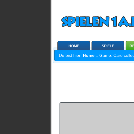
HOME
SPIELE
RE
Du bist hier:
Home
:: Game: Caro collec