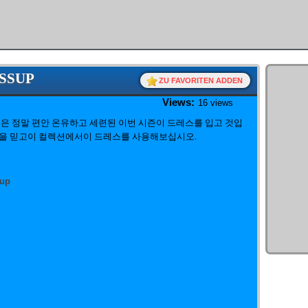
SSUP
ZU FAVORITEN ADDEN
Views:
16 views
신은 정말 편안 온유하고 세련된 이번 시즌이 드레스를 입고 것입
말을 믿고이 컬렉션에서이 드레스를 사용해보십시오.
sup