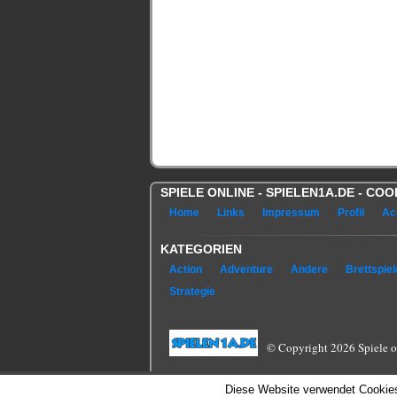
SPIELE ONLINE - SPIELEN1A.DE - C
Home
Links
Impressum
Profil
Ac
KATEGORIEN
Action
Adventure
Andere
Brettspiel
Strategie
© Copyright 2026 Spiele onl
Diese Website verwendet Cookies,