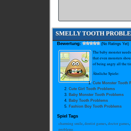
SMELLY TOOTH PROBL
Bewertung:
(No Ratings Yet)
The baby monster needs 
that even monsters shoul
of being angry all the t
Ähnliche Spiele:
Cute Monster Tooth 
Cute Girl Tooth Problems
Baby Monster Tooth Problems
Baby Tooth Problems
Fashion Boy Tooth Problems
Spiel Tags
charming smile
,
dentist games
,
doctor games
,
problems