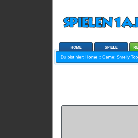
HOME
SPIELE
RE
Du bist hier:
Home
:: Game: Smelly Toot